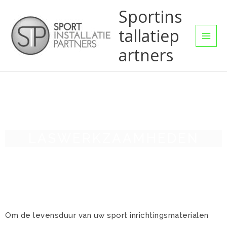
Ga
Sportins
naar
tallatiep
de
inhoud
artners
LASWERKZAAMHEDEN
Om de levensduur van uw sport inrichtingsmaterialen